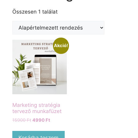
Összesen 1 találat
Akció!
Marketing stratégia
tervező munkafüzet
Original
Current
15900
Ft
4990
Ft
price
price
was:
is:
Kosárba teszem