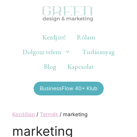
Kilépés
a
tartalomba
Kezdj itt!
Rólam
Dolgozz velem
Tudásanyag
Blog
Kapcsolat
BusinessFlow 40+ Klub
Kezdőlap
/
Termék
/ marketing
marketing