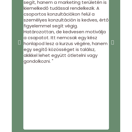
segít, hanem a marketing területén is
honlapépít
kiemelkedő tudással rendelkezik. A
csoportos konzultációkon felül a
személyes konzultáción is kedves, értő
figyelemmel segít végig.
Határozottan, de kedvesen motiválja
a csapatot. Itt nemcsak egy kész
honlapod lesz a kurzus végére, hanem
egy segítő közösséget is találsz,
akikkel lehet együtt ötletelni vagy
gondolkozni. "