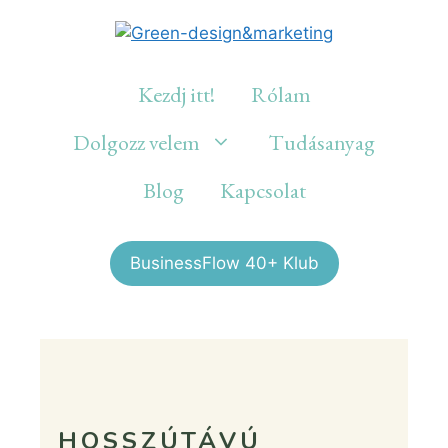
Kezdj itt!
Rólam
Dolgozz velem
Tudásanyag
Blog
Kapcsolat
BusinessFlow 40+ Klub
HOSSZÚTÁVÚ