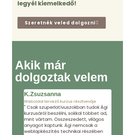
legyél kiemelkedő!
Szeretnék veled dolgozni
Akik már
dolgoztak velem
K.Zsuzsanna
F. Orso
Weboldal tervező kurzus résztvevője
Weboldal te
" Csak szuperlatívuszokban tudok Ági
"Szeretek 
kurzusáról beszélni, sokkal többet ad,
gyakorlati
mint vártam. Összeszedett, világos
fölöslege
anyagot kaptunk. Ági nemcsak a
magyaráz 
weblapkészítés technikai részében
azt kapod