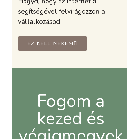
Hagyd, hogy az internet a
segítségével felvirágozzon a
vállalkozásod.
EZ KELL NEKEM
Fogom a
kezed és
végigmegyek