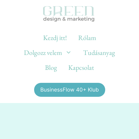
Kezdj itt!
Rólam
Dolgozz velem
Tudásanyag
Blog
Kapcsolat
BusinessFlow 40+ Klub