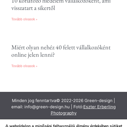
10 korlátozó hiedelem vállalkozóként, ami
visszatart a sikertől
Tovább olvasok »
Miért olyan nehéz 40 felett vállalkozóként
online jelen lenni?
Tovább olvasok »
Minden jog fenntartva© 2022-2026 Green-design |
email: info@green-design.hu | Fotó:
Eszter Erberling
Photography
A
datkezelési tájékoztató
|
Impresszum
|
Általános
A weboldalon a minőségi felhasználói élmény érdekében sütiket